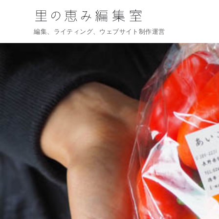
編集、ライティング、ウェブサイト制作運営
コ
ン
テ
ン
ツ
へ
移
動