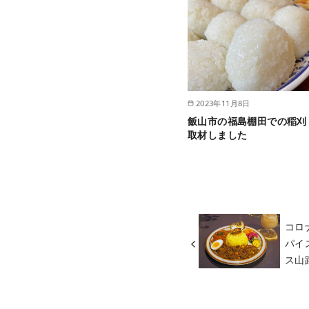
2023年11月8日
飯山市の福島棚田での稲刈
取材しました
コロ
パイ
ス山