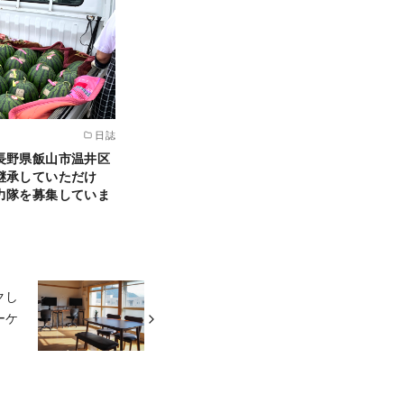
日誌
長野県飯山市温井区
継承していただけ
力隊を募集していま
クし
ーケ