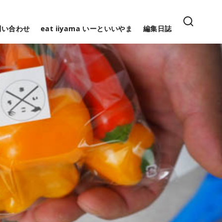
問い合わせ
eat iiyama いーといいやま
編集日誌