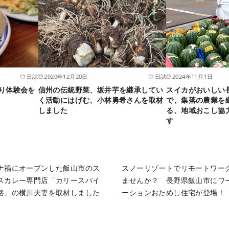
日誌
2020年12月20日
日誌
2024年11月1日
り体験会を
信州の伝統野菜、坂井芋を継承してい
スイカがおいしい
く活動にはげむ、小林勇希さんを取材
で、集落の農業を
しました
る、地域おこし協
す
ナ禍にオープンした飯山市のス
スノーリゾートでリモートワー
スカレー専門店「カリースパイ
ませんか？ 長野県飯山市にワ
路」の横川夫妻を取材しました
ーションおためし住宅が登場！