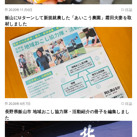
2020年11月6日
日誌
飯山にUターンして新規就農した「あいこう農園」霜田夫妻を取
材しました
2026年4月7日
日誌
長野県飯山市 地域おこし協力隊・活動紹介の冊子を編集しまし
た