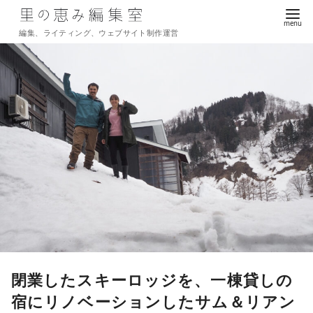
編集、ライティング、ウェブサイト制作運営
コ
ン
テ
ン
ツ
へ
移
動
閉業したスキーロッジを、一棟貸しの
宿にリノベーションしたサム＆リアン